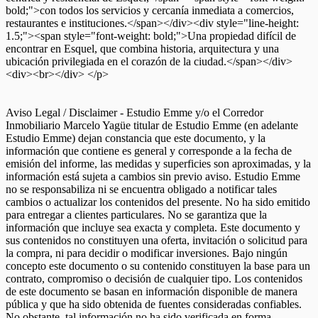
bold;">con todos los servicios y cercanía inmediata a comercios,
restaurantes e instituciones.</span></div><div style="line-height:
1.5;"><span style="font-weight: bold;">Una propiedad difícil de
encontrar en Esquel, que combina historia, arquitectura y una
ubicación privilegiada en el corazón de la ciudad.</span></div>
<div><br></div> </p>
Aviso Legal / Disclaimer - Estudio Emme y/o el Corredor
Inmobiliario Marcelo Yagüe titular de Estudio Emme (en adelante
Estudio Emme) dejan constancia que este documento, y la
información que contiene es general y corresponde a la fecha de
emisión del informe, las medidas y superficies son aproximadas, y la
información está sujeta a cambios sin previo aviso. Estudio Emme
no se responsabiliza ni se encuentra obligado a notificar tales
cambios o actualizar los contenidos del presente. No ha sido emitido
para entregar a clientes particulares. No se garantiza que la
información que incluye sea exacta y completa. Este documento y
sus contenidos no constituyen una oferta, invitación o solicitud para
la compra, ni para decidir o modificar inversiones. Bajo ningún
concepto este documento o su contenido constituyen la base para un
contrato, compromiso o decisión de cualquier tipo. Los contenidos
de este documento se basan en información disponible de manera
pública y que ha sido obtenida de fuentes consideradas confiables.
No obstante, tal información no ha sido verificada en forma