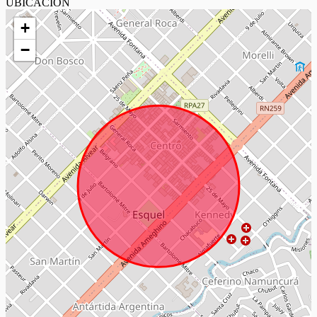
UBICACIÓN
+
−