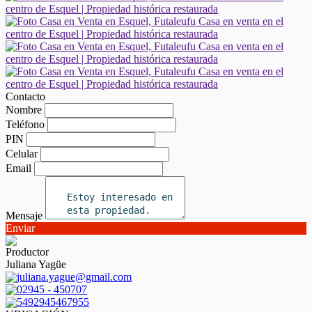
Contacto
Nombre
Teléfono
PIN
Celular
Email
Mensaje
Enviar
Productor
Juliana Yagüe
juliana.yague@gmail.com
02945 - 450707
5492945467955