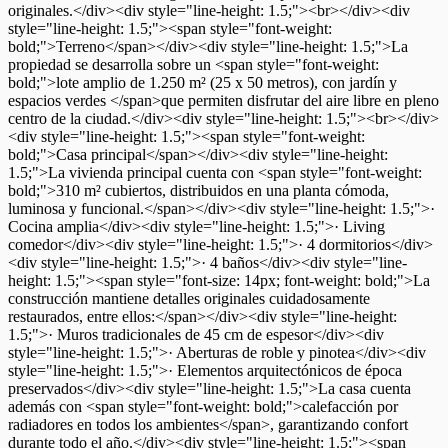
originales.</div><div style="line-height: 1.5;"><br></div><div
style="line-height: 1.5;"><span style="font-weight:
bold;">Terreno</span></div><div style="line-height: 1.5;">La
propiedad se desarrolla sobre un <span style="font-weight:
bold;">lote amplio de 1.250 m² (25 x 50 metros), con jardín y
espacios verdes </span>que permiten disfrutar del aire libre en pleno
centro de la ciudad.</div><div style="line-height: 1.5;"><br></div>
<div style="line-height: 1.5;"><span style="font-weight:
bold;">Casa principal</span></div><div style="line-height:
1.5;">La vivienda principal cuenta con <span style="font-weight:
bold;">310 m² cubiertos, distribuidos en una planta cómoda,
luminosa y funcional.</span></div><div style="line-height: 1.5;">·
Cocina amplia</div><div style="line-height: 1.5;">· Living
comedor</div><div style="line-height: 1.5;">· 4 dormitorios</div>
<div style="line-height: 1.5;">· 4 baños</div><div style="line-
height: 1.5;"><span style="font-size: 14px; font-weight: bold;">La
construcción mantiene detalles originales cuidadosamente
restaurados, entre ellos:</span></div><div style="line-height:
1.5;">· Muros tradicionales de 45 cm de espesor</div><div
style="line-height: 1.5;">· Aberturas de roble y pinotea</div><div
style="line-height: 1.5;">· Elementos arquitectónicos de época
preservados</div><div style="line-height: 1.5;">La casa cuenta
además con <span style="font-weight: bold;">calefacción por
radiadores en todos los ambientes</span>, garantizando confort
durante todo el año.</div><div style="line-height: 1.5;"><span