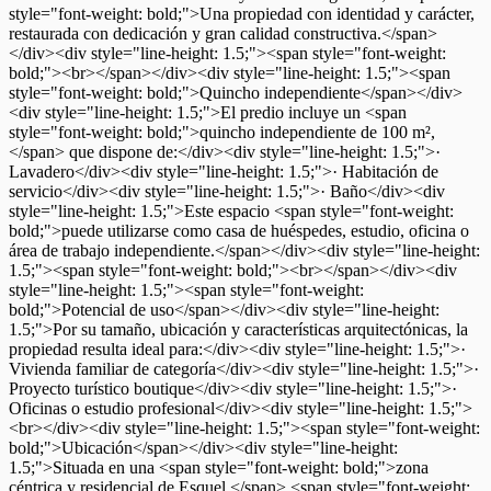
style="font-weight: bold;">Una propiedad con identidad y carácter,
restaurada con dedicación y gran calidad constructiva.</span>
</div><div style="line-height: 1.5;"><span style="font-weight:
bold;"><br></span></div><div style="line-height: 1.5;"><span
style="font-weight: bold;">Quincho independiente</span></div>
<div style="line-height: 1.5;">El predio incluye un <span
style="font-weight: bold;">quincho independiente de 100 m²,
</span> que dispone de:</div><div style="line-height: 1.5;">·
Lavadero</div><div style="line-height: 1.5;">· Habitación de
servicio</div><div style="line-height: 1.5;">· Baño</div><div
style="line-height: 1.5;">Este espacio <span style="font-weight:
bold;">puede utilizarse como casa de huéspedes, estudio, oficina o
área de trabajo independiente.</span></div><div style="line-height:
1.5;"><span style="font-weight: bold;"><br></span></div><div
style="line-height: 1.5;"><span style="font-weight:
bold;">Potencial de uso</span></div><div style="line-height:
1.5;">Por su tamaño, ubicación y características arquitectónicas, la
propiedad resulta ideal para:</div><div style="line-height: 1.5;">·
Vivienda familiar de categoría</div><div style="line-height: 1.5;">·
Proyecto turístico boutique</div><div style="line-height: 1.5;">·
Oficinas o estudio profesional</div><div style="line-height: 1.5;">
<br></div><div style="line-height: 1.5;"><span style="font-weight:
bold;">Ubicación</span></div><div style="line-height:
1.5;">Situada en una <span style="font-weight: bold;">zona
céntrica y residencial de Esquel,</span> <span style="font-weight: