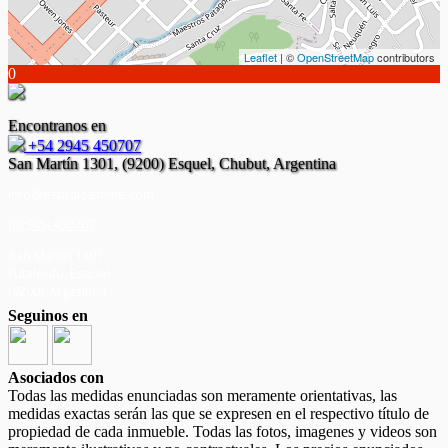
Leaflet
| ©
OpenStreetMap
contributors
0
Encontranos en
+54 2945 450707
San Martín 1301, (9200) Esquel, Chubut, Argentina
info@estudioemme.com
(02945) 450707
San Martín 1301
Futaleufú, Esquel
(
9200
),
Argentina
Seguinos en
Asociados con
Todas las medidas enunciadas son meramente orientativas, las
medidas exactas serán las que se expresen en el respectivo título de
propiedad de cada inmueble. Todas las fotos, imagenes y videos son