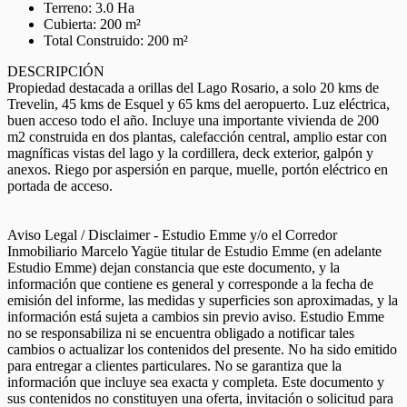
Terreno: 3.0 Ha
Cubierta: 200 m²
Total Construido: 200 m²
DESCRIPCIÓN
Propiedad destacada a orillas del Lago Rosario, a solo 20 kms de
Trevelin, 45 kms de Esquel y 65 kms del aeropuerto. Luz eléctrica,
buen acceso todo el año. Incluye una importante vivienda de 200
m2 construida en dos plantas, calefacción central, amplio estar con
magníficas vistas del lago y la cordillera, deck exterior, galpón y
anexos. Riego por aspersión en parque, muelle, portón eléctrico en
portada de acceso.
Aviso Legal / Disclaimer - Estudio Emme y/o el Corredor
Inmobiliario Marcelo Yagüe titular de Estudio Emme (en adelante
Estudio Emme) dejan constancia que este documento, y la
información que contiene es general y corresponde a la fecha de
emisión del informe, las medidas y superficies son aproximadas, y la
información está sujeta a cambios sin previo aviso. Estudio Emme
no se responsabiliza ni se encuentra obligado a notificar tales
cambios o actualizar los contenidos del presente. No ha sido emitido
para entregar a clientes particulares. No se garantiza que la
información que incluye sea exacta y completa. Este documento y
sus contenidos no constituyen una oferta, invitación o solicitud para