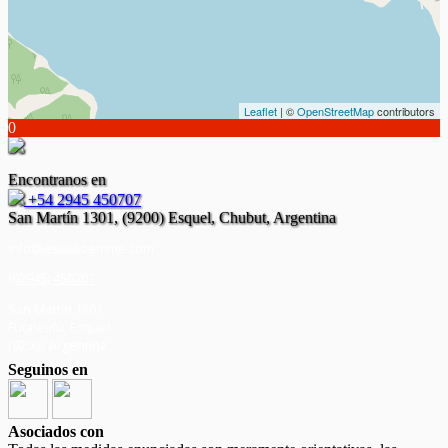
Leaflet
| ©
OpenStreetMap
contributors
0
Encontranos en
+54 2945 450707
San Martín 1301, (9200) Esquel, Chubut, Argentina
info@estudioemme.com
(02945) 450707
San Martín 1301
Futaleufú, Esquel
(
9200
),
Argentina
Seguinos en
Asociados con