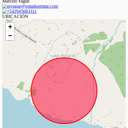
Marcelo Yagüe
myague@estudioemme.com
+542945683311
UBICACIÓN
+
−